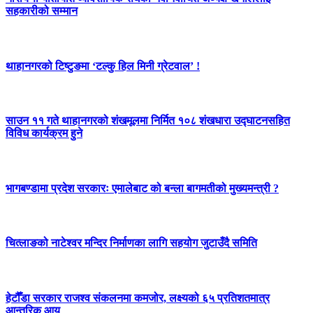
सहकारीको सम्मान
थाहानगरको टिष्टुङमा ‘टल्कु हिल मिनी ग्रेटवाल’ !
साउन ११ गते थाहानगरको शंखमूलमा निर्मित १०८ शंखधारा उद्घाटनसहित
विविध कार्यक्रम हुने
भागबण्डामा प्रदेश सरकारः एमालेबाट को बन्ला बागमतीको मुख्यमन्त्री ?
चित्लाङको नाटेश्वर मन्दिर निर्माणका लागि सहयोग जुटाउँदै समिति
हेटौँडा सरकार राजश्व संकलनमा कमजोर, लक्ष्यको ६५ प्रतिशतमात्र
आन्तरिक आय