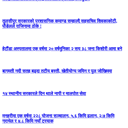
तुलसीपुर सरकारको प्रशासनिक कमाण्ड सम्हाल्दै सहसचिव शिवकाकोटी,
पौडेलले राजिनामा ठोके !
हेटौंडा अस्पतालमा एक वर्षमा २० वर्षमुनिका २ सय ३८ जना किशोरी आमा बने
बागमती नदी सतह बढ्दा तटीय बस्ती, खेतीयोग्य जमिन र पुल जोखिममा
१४ स्थानीय सरकारले दिन थाले नापी र मालपोत सेवा
मनहरीमा एक वर्षमा २२८ योजना सञ्चालन, ५.६ किमि ढलान, २.७ किमि
ग्राभेल र ४.८ किमि नयाँ ट्रयाक