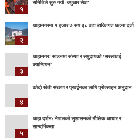
समितिले सुरु गर्यो ‘क्युआर सेवा’
१
थाहानगरमा १ हजार ७ सय ३८ वटा व्यक्तिगत घटना दर्ता
२
थाहानगरः साउनमा संस्था र समुदायको ‘सरसफाई
क्याम्पियन’
३
कोदो खेती संरक्षण र प्रवर्द्वनका लागि प्रोत्साहन अनुदान
४
थाहा दर्शन: नेपालको सुशासनको मौलिक आधार र
सान्दर्भिकता
५