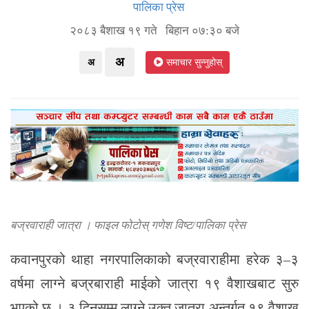
पालिका प्रेस
२०८३ बैशाख १९ गते बिहान ०७:३० बजे
अ
अ
समाचार सुन्नुहोस्
बज्रवाराही जात्रा । फाइल फोटोस् गणेश विष्ट/पालिका प्रेस
कवानपुरको थाहा नगरपालिकाको बज्रवाराहीमा हरेक ३–३
वर्षमा लाग्ने बज्रबाराही माईको जात्रा १९ वैशाखबाट सुरु
भएको छ । ३ दिनसम्म लाग्ने उक्त जात्रा अन्तर्गत १९ वैशाख