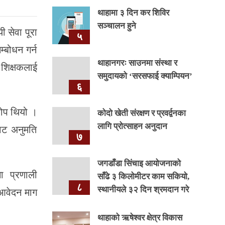
थाहामा ३ दिन कर शिविर
सञ्चालन हुने
 सेवा पूरा
५
म्बोधन गर्न
थाहानगरः साउनमा संस्था र
 शिक्षकलाई
समुदायको ‘सरसफाई क्याम्पियन’
६
रोप थियो ।
कोदो खेती संरक्षण र प्रवर्द्वनका
लागि प्रोत्साहन अनुदान
ाट अनुमति
७
जगडाँडा सिंचाइ आयोजनाको
ा प्रणाली
साँढे ३ किलोमीटर काम सकियो,
८
स्थानीयले ३२ दिन श्रमदान गरे
 आवेदन माग
थाहाको ऋषेश्वर क्षेत्र विकास