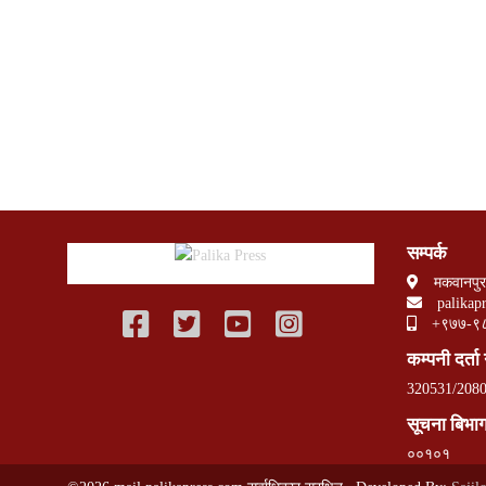
सम्पर्क
मकवानपुर
palikap
+९७७-९
कम्पनी दर्ता 
320531/2080
सूचना बिभाग 
००१०१