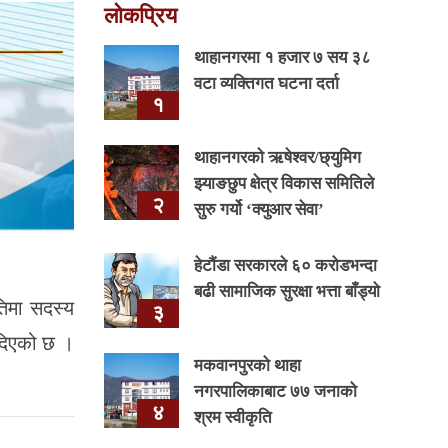
लोकप्रिय
थाहानगरमा १ हजार ७ सय ३८
वटा व्यक्तिगत घटना दर्ता
१
थाहानगरकाे ऋषेश्वर/छ्युमिग
झ्याङछुप क्षेत्र विकास समितिले
२
सुरु गर्यो ‘क्युआर सेवा’
हेटौंडा सरकारले ६० करोडभन्दा
बढी सामाजिक सुरक्षा भत्ता बाँड्यो
तिमा सदस्य
३
 दिएको छ ।
मकवानपुरको थाहा
नगरपालिकाबाट ७७ जनाको
४
श्रम स्वीकृति