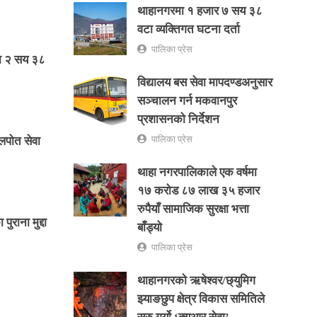
थाहानगरमा १ हजार ७ सय ३८
वटा व्यक्तिगत घटना दर्ता
पालिका प्रेस
िका २ सय ३८
विद्यालय बस सेवा मापदण्डअनुसार
सञ्चालन गर्न मकवानपुर
प्रशासनको निर्देशन
पालिका प्रेस
लपोत सेवा
थाहा नगरपालिकाले एक वर्षमा
१७ करोड ८७ लाख ३५ हजार
रुपैयाँ सामाजिक सुरक्षा भत्ता
ुराना मुद्दा
बाँड्यो
पालिका प्रेस
थाहानगरकाे ऋषेश्वर/छ्युमिग
झ्याङछुप क्षेत्र विकास समितिले