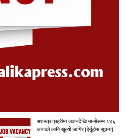
सशस्त्र प्रहरीमा जवानदेखि भान्सेसम्म ८४६
जनाको लागि खुल्यो जागिर [हेर्नुहोस सूचना]