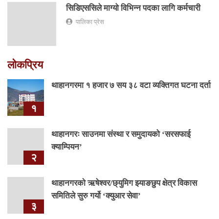
सिडिएससिले माग्यो विभिन्न पदका लागि कर्मचारी
पालिका प्रेस
लोकप्रिय
थाहानगरमा १ हजार ७ सय ३८ वटा व्यक्तिगत घटना दर्ता
१
थाहानगरः साउनमा संस्था र समुदायको ‘सरसफाई
क्याम्पियन’
२
थाहानगरकाे ऋषेश्वर/छ्युमिग झ्याङछुप क्षेत्र विकास
समितिले सुरु गर्यो ‘क्युआर सेवा’
३