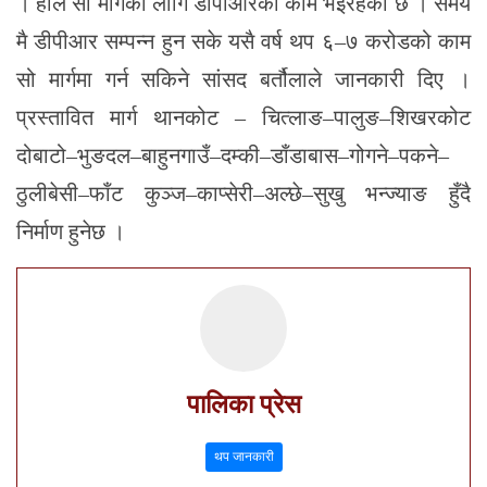
। हाल सो मार्गका लागि डीपीआरको काम भइरहेको छ । समय
मै डीपीआर सम्पन्न हुन सके यसै वर्ष थप ६–७ करोडको काम
सो मार्गमा गर्न सकिने सांसद बर्तौलाले जानकारी दिए ।
प्रस्तावित मार्ग थानकोट – चित्लाङ–पालुङ–शिखरकोट
दोबाटो–भुङदल–बाहुनगाउँ–दम्की–डाँडाबास–गोगने–पकने–
ठुलीबेसी–फाँट कुञ्ज–काप्सेरी–अल्छे–सुखु भन्ज्याङ हुँदै
निर्माण हुनेछ ।
पालिका प्रेस
थप जानकारी