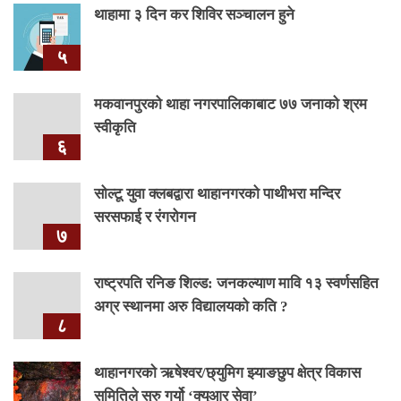
थाहामा ३ दिन कर शिविर सञ्चालन हुने
५
मकवानपुरको थाहा नगरपालिकाबाट ७७ जनाको श्रम
स्वीकृति
६
सोल्टू युवा क्लबद्वारा थाहानगरको पाथीभरा मन्दिर
सरसफाई र रंगरोगन
७
राष्ट्रपति रनिङ शिल्ड: जनकल्याण मावि १३ स्वर्णसहित
अग्र स्थानमा अरु विद्यालयको कति ?
८
थाहानगरकाे ऋषेश्वर/छ्युमिग झ्याङछुप क्षेत्र विकास
समितिले सुरु गर्यो ‘क्युआर सेवा’