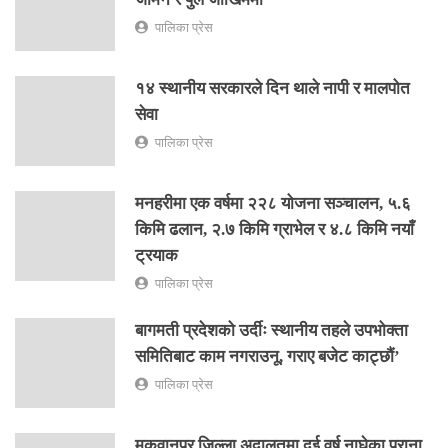
पालिका प्रेस
१४ स्थानीय सरकारले दिन थाले नापी र मालपोत
सेवा
पालिका प्रेस
मनहरीमा एक वर्षमा २२८ योजना सञ्चालन, ५.६
किमि ढलान, २.७ किमि ग्राभेल र ४.८ किमि नयाँ
ट्रयाक
पालिका प्रेस
बागमती प्रदेशको उर्दीः स्थानीय तहले उपभोक्ता
समितिबाट काम नगराउनू, गराए बजेट काट्छौं’
पालिका प्रेस
मकवानपुर जिल्ला अदालतमा दुई वर्ष नाघेका पुराना