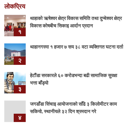
लोकप्रिय
थाहाको ऋषेश्वर क्षेत्र विकास समिति तथा दुप्चेश्वर क्षेत्र
विकास कोषबीच सिकाइ आर्दान प्रदान
१
थाहानगरमा १ हजार ७ सय ३८ वटा व्यक्तिगत घटना दर्ता
२
हेटौंडा सरकारले ६० करोडभन्दा बढी सामाजिक सुरक्षा
भत्ता बाँड्यो
३
जगडाँडा सिंचाइ आयोजनाको साँढे ३ किलोमीटर काम
सकियो, स्थानीयले ३२ दिन श्रमदान गरे
४