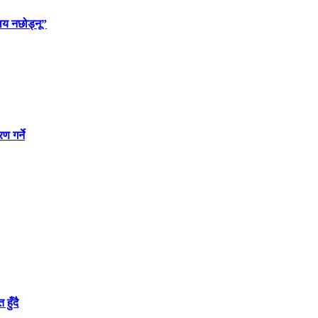
लय नछोड्नू”
 गर्ने
हुँदै