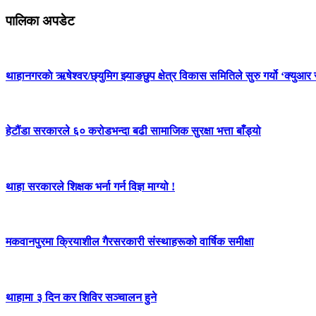
पालिका अपडेट
थाहानगरकाे ऋषेश्वर/छ्युमिग झ्याङछुप क्षेत्र विकास समितिले सुरु गर्यो ‘क्युआर 
हेटौंडा सरकारले ६० करोडभन्दा बढी सामाजिक सुरक्षा भत्ता बाँड्यो
थाहा सरकारले शिक्षक भर्ना गर्न विज्ञ माग्यो !
मकवानपुरमा क्रियाशील गैरसरकारी संस्थाहरूको वार्षिक समीक्षा
थाहामा ३ दिन कर शिविर सञ्चालन हुने