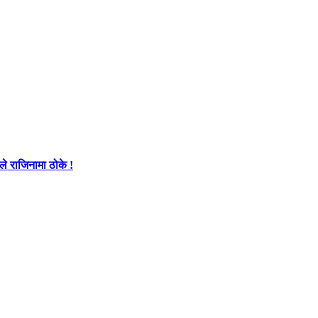
े राजिनामा ठोके !