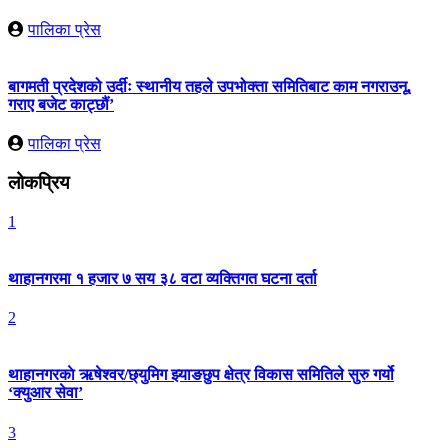
पालिका प्रेस
बागमती प्रदेशको उर्दीः स्थानीय तहले उपभोक्ता समितिबाट काम नगराउनू,
गराए बजेट काट्छौं’
पालिका प्रेस
लोकप्रिय
1
थाहानगरमा १ हजार ७ सय ३८ वटा व्यक्तिगत घटना दर्ता
2
थाहानगरकाे ऋषेश्वर/छ्युमिग झ्याङछुप क्षेत्र विकास समितिले सुरु गर्यो
‘क्युआर सेवा’
3