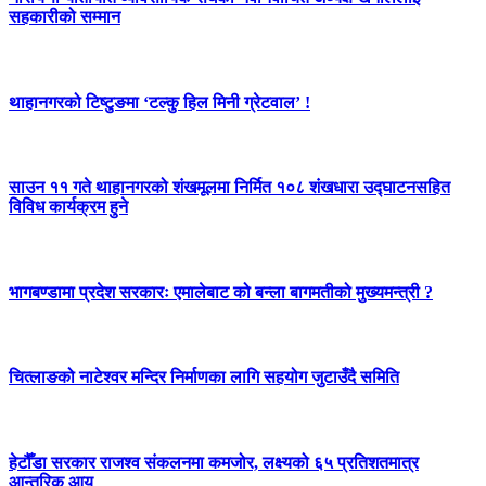
सहकारीको सम्मान
थाहानगरको टिष्टुङमा ‘टल्कु हिल मिनी ग्रेटवाल’ !
साउन ११ गते थाहानगरको शंखमूलमा निर्मित १०८ शंखधारा उद्घाटनसहित
विविध कार्यक्रम हुने
भागबण्डामा प्रदेश सरकारः एमालेबाट को बन्ला बागमतीको मुख्यमन्त्री ?
चित्लाङको नाटेश्वर मन्दिर निर्माणका लागि सहयोग जुटाउँदै समिति
हेटौँडा सरकार राजश्व संकलनमा कमजोर, लक्ष्यको ६५ प्रतिशतमात्र
आन्तरिक आय