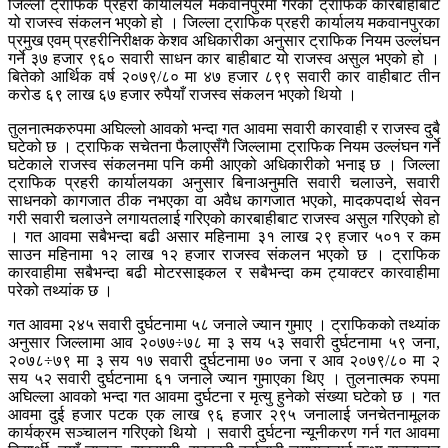
जिल्ला ट्राफिक प्रहरी कार्यालयले मकवानपुरमा गरेको ट्राफिक कारबाहीबाट
यो राजस्व संकलन भएको हो । जिल्ला ट्राफिक प्रहरी कार्यालय मकवानपुरका
प्रमुख एवम् प्रहरीनिरीक्षक केशव अधिकारीका अनुसार ट्राफिक नियम उल्लंघन
गर्ने ३७ हजार ९६० सवारी साधन कार बाहीबाट यो राजस्व असुल भएको हो ।
बितेको आर्थिक वर्ष २०७९/८० मा ४७ हजार ८९९ सवारी कार वाहीबाट तीन
करोड ६९ लाख ६७ हजार रुपैयाँ राजस्व संकलन भएको थियो ।
तुलनात्मकरुपमा अघिल्लो आवको भन्दा गत आवमा सवारी कारवाही र राजस्व दुबै
घटेको छ । ट्राफिक सचेतना फैलाएसँगै जिल्लामा ट्राफिक नियम उल्लंघन गर्ने
घटेकाले राजस्व संकलनमा पनि कमी आएको अधिकारीको भनाइ छ । जिल्ला
ट्राफिक प्रहरी कार्यालयका अनुसार बिनाअनुमति सवारी चलाउने, सवारी
साधनको कागजात ठीक नभएका वा अवैध कागजात भएको, मादकपदार्थ सेवन
गरी सवारी चलाउने लगायतलाई गरिएको कारबाहीबाट राजस्व असुल गरिएको हो
। गत आवमा सबैभन्दा बढी असार महिनामा ३१ लाख २९ हजार ५०१ र कम
साउन महिनामा १२ लाख १२ हजार राजस्व संकलन भएको छ । ट्राफिक
कारवाहीमा सबैभन्दा बढी मोटरसाइकल र सबैभन्दा कम ट्याक्टर कारवाहीमा
परेको तथ्यांक छ ।
गत आवमा २४५ सवारी दुर्घटनामा ५८ जनाले ज्यान गुमाए । ट्राफिकको तथ्यांक
अनुसार जिल्लामा आव २०७७÷७८ मा ३ सय ५३ सवारी दुर्घटनामा ५९ जना,
२०७८÷७९ मा ३ सय १७ सवारी दुर्घटनामा ७० जना र आव २०७९/८० मा २
सय ५२ सवारी दुर्घटनामा ६१ जनाले ज्यान गुमाएका थिए । तुलनात्मक रुपमा
अघिल्ला आवको भन्दा गत आवमा दुर्घटना र मृत्यु हुनेको संख्या घटेको छ । गत
आवमा दुई हजार पटक एक लाख ९६ हजार २९५ जनालाई जनचेतनामूलक
कार्यक्रम सञ्चालन गरिएको थियो । सवारी दुर्घटना न्यूनीकरण गर्न गत आवमा