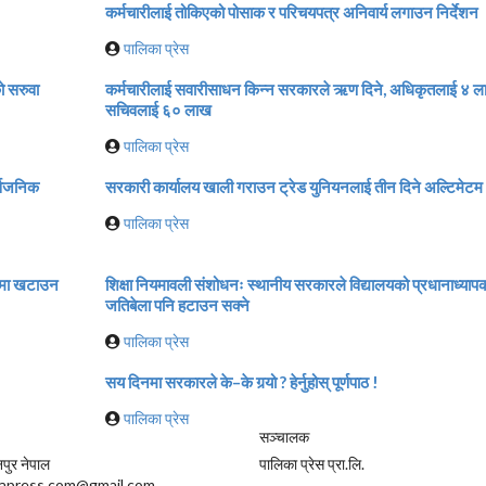
कर्मचारीलाई तोकिएको पोसाक र परिचयपत्र अनिवार्य लगाउन निर्देशन
पालिका प्रेस
 सरुवा
कर्मचारीलाई सवारीसाधन किन्न सरकारले ऋण दिने, अधिकृतलाई ४ ला
सचिवलाई ६० लाख
पालिका प्रेस
र्वजनिक
सरकारी कार्यालय खाली गराउन ट्रेड युनियनलाई तीन दिने अल्टिमेटम
पालिका प्रेस
ाजमा खटाउन
शिक्षा नियमावली संशोधनः स्थानीय सरकारले विद्यालयको प्रधानाध्या
जतिबेला पनि हटाउन सक्ने
पालिका प्रेस
सय दिनमा सरकारले के–के गर्‍यो ? हेर्नुहोस् पूर्णपाठ !
पालिका प्रेस
सञ्चालक
ुर नेपाल
पालिका प्रेस प्रा.लि.
kapress.com@gmail.com