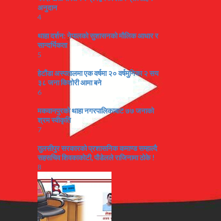
अनुदान
4
थाहा दर्शन: नेपालको सुशासनको मौलिक आधार र
सान्दर्भिकता
5
हेटौंडा अस्पतालमा एक वर्षमा २० वर्षमुनिका २ सय
३८ जना किशोरी आमा बने
6
मकवानपुरको थाहा नगरपालिकाबाट ७७ जनाको
श्रम स्वीकृति
7
तुलसीपुर सरकारको प्रशासनिक कमाण्ड सम्हाल्दै
सहसचिव शिवकाकोटी, पौडेलले राजिनामा ठोके !
8