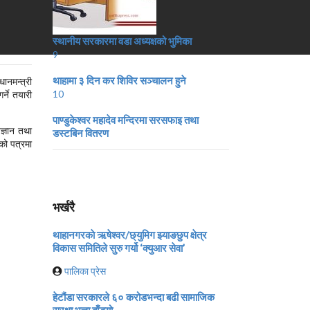
स्थानीय सरकारमा वडा अध्यक्षको भुमिका
9
थाहामा ३ दिन कर शिविर सञ्चालन हुने
ानमन्त्री
10
र्ने तयारी
पाण्डुकेश्वर महादेव मन्दिरमा सरसफाइ तथा
ज्ञान तथा
डस्टबिन वितरण
को पत्रमा
भर्खरै
थाहानगरकाे ऋषेश्वर/छ्युमिग झ्याङछुप क्षेत्र
विकास समितिले सुरु गर्यो ‘क्युआर सेवा’
पालिका प्रेस
हेटौंडा सरकारले ६० करोडभन्दा बढी सामाजिक
सुरक्षा भत्ता बाँड्यो