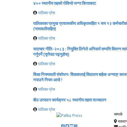
४०० स्थानीय तहको रोकियो जग्गा कित्ताकाट
पालिका प्रेस
पालिकाका प्रमुख प्रशासकीय अधिकृतसहित १ सय १२ कर्मचारीको
(नामावलीसहित)
पालिका प्रेस
सदाचार नीति–२०८३ : नियुक्ति लिनेले अनिवार्य सम्पत्ति विवरण सा
गर्नुपर्ने {पूर्णपाठ पढ्नुहोस्}
पालिका प्रेस
शिक्षा नियमावली संशोधनः शिक्षकलाई विद्यालय बाहेक अन्यत्र क
नपाउने नियम आयो !
पालिका प्रेस
बीउ उत्पादन कार्यक्रम ५८ स्थानीय तहमा सञ्चालन
पालिका प्रेस
सम्पर्क
मकवानप
pali