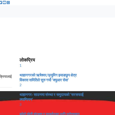
लोकप्रिय
1
थाहानगरकाे ऋषेश्वर/छ्युमिग झ्याङछुप क्षेत्र
क्रियालाई
विकास समितिले सुरु गर्यो ‘क्युआर सेवा’
2
थाहानगरः साउनमा संस्था र समुदायको ‘सरसफाई
क्याम्पियन’
3
कोदो खेती संरक्षण र प्रवर्द्वनका लागि प्रोत्साहन