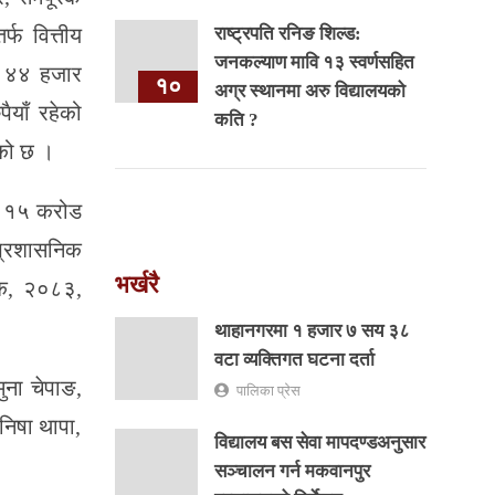
राष्ट्रपति रनिङ शिल्ड:
फ वित्तीय
जनकल्याण मावि १३ स्वर्णसहित
ख ४४ हजार
१०
अग्र स्थानमा अरु विद्यालयको
याँ रहेको
कति ?
एको छ ।
्फ १५ करोड
प्रशासनिक
भर्खरै
यक, २०८३,
थाहानगरमा १ हजार ७ सय ३८
वटा व्यक्तिगत घटना दर्ता
ुना चेपाङ,
पालिका प्रेस
निषा थापा,
विद्यालय बस सेवा मापदण्डअनुसार
सञ्चालन गर्न मकवानपुर