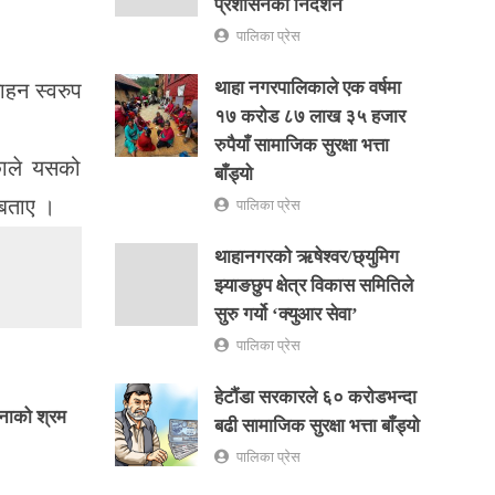
प्रशासनको निर्देशन
पालिका प्रेस
थाहा नगरपालिकाले एक वर्षमा
साहन स्वरुप
१७ करोड ८७ लाख ३५ हजार
रुपैयाँ सामाजिक सुरक्षा भत्ता
काले यसको
बाँड्यो
 बताए ।
पालिका प्रेस
थाहानगरकाे ऋषेश्वर/छ्युमिग
झ्याङछुप क्षेत्र विकास समितिले
सुरु गर्यो ‘क्युआर सेवा’
पालिका प्रेस
हेटौंडा सरकारले ६० करोडभन्दा
नाको श्रम
बढी सामाजिक सुरक्षा भत्ता बाँड्यो
पालिका प्रेस