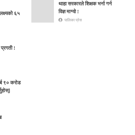
थाहा सरकारले शिक्षक भर्ना गर्न
विज्ञ माग्यो !
क्ष्यको ६५
पालिका प्रेस
प्रगती !
्ब ९० करोड
ुहोस्]
ख