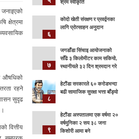
५
श्रम स्वीकृति
िने जनाइएको
कोदो खेती संरक्षण र प्रवर्द्वनका
 क्षेत्रमा
लागि प्रोत्साहन अनुदान
 व्यवसायिक
६
जगडाँडा सिंचाइ आयोजनाको
साँढे ३ किलोमीटर काम सकियो,
७
स्थानीयले ३२ दिन श्रमदान गरे
 र औषधिको
हेटौंडा सरकारले ६० करोडभन्दा
्तरता रहने
बढी सामाजिक सुरक्षा भत्ता बाँड्यो
८
शासन सुदृढ
 ।
हेटौंडा अस्पतालमा एक वर्षमा २०
वर्षमुनिका २ सय ३८ जना
को वित्तीय
९
किशोरी आमा बने
र, समपूरक