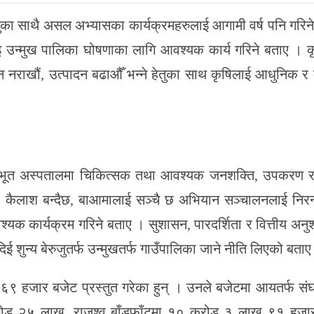
ार गरिनुका साथै असल अभ्यासका कार्यक्रमहरुलाई आगामी वर्ष पनि गर
उन्मुख पालिका घोषणाका लागि आवश्यक कार्य गरिने बताए । कृषि
मीन नराखौं, उत्पादन बढाऔँ भन्ने हेतुका साथ कृषिलाई आधुनिक र
ाश आधारभूत अस्पतालमा चिकित्सक तथा आवश्यक जनशक्ति, उपकरण
 । कैलाश बन्दैछ, बाआमालाई सञ्चै छ अभियान सञ्चालनलाई निरन
श्यक कार्यक्रम गरिने बताए । सुशासन, पारदर्शिता र वित्तीय अनु
 दिई शुन्य बेरुजुतर्फ उन्मुखतर्फ गाउँपालिका जाने नीति लिएको बताए
९ हजार बजेट प्रस्तुत गरेका हुन् । उनले बजेटमा आयतर्फ संघ
ड २५ लाख, राजश्व बाँडफाँटमा १० करोड ३ लाख ९१ हजा