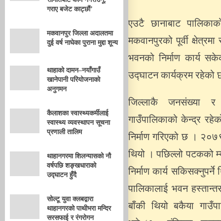
गराए बजेट काट्छौं’
एउटै छानाबाट पालिकाको 
मकवानपुर जिल्ला अदालतमा
मकवानपुरको पूर्वी क्षेत्
दुई वर्ष नाघेका पुराना मुद्दा शून्य
भवनको निर्माण कार्य स
थाहाको दामन–नयाँगाउँ
उद्घाटन कार्यक्रम रहेको 
खानेपानी परियोजनाको
अनुगमन
जिल्लाकै जनसंख्या र
कैलाशका स्वास्थ्यकर्मीलाई
गाउँपालिकाको केन्द्र रहेक
स्वास्थ्य व्यवस्थापन सूचना
प्रणाली तालिम
निर्माण गरिएको छ । २०७९ 
थियो । पछिल्लो पटकको म्
थाहानगरमा शिलन्यासको नौ
वर्षपछि शङ्खधाराको
निर्माण कार्य सकिसक्नुपर्न
उद्घाटन हुँदै
पालिकालाई भवन हस्तान्त
सोल्टू युवा क्लबद्वारा
बाँकी थियो बकैया गाउँपा
थाहानगरको पाथीभरा मन्दिर
सरसफाई र रंगरोगन