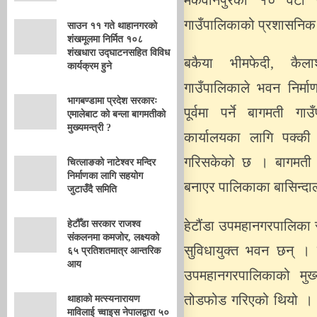
मकवानपुरका १० वटा पा
गाउँपालिकाको प्रशासनिक 
साउन ११ गते थाहानगरको
शंखमूलमा निर्मित १०८
शंखधारा उद्घाटनसहित विविध
बकैया भीमफेदी, कैल
कार्यक्रम हुने
गाउँपालिकाले भवन निर्म
भागबण्डामा प्रदेश सरकारः
पूर्वमा पर्ने बागमती 
एमालेबाट को बन्ला बागमतीको
मुख्यमन्त्री ?
कार्यालयका लागि पक्की
गरिसकेको छ । बागमती ग
चित्लाङको नाटेश्वर मन्दिर
निर्माणका लागि सहयोग
बनाएर पालिकाका बासिन्दाल
जुटाउँदै समिति
हेटौंडा उपमहानगरपालिका 
हेटौँडा सरकार राजश्व
संकलनमा कमजोर, लक्ष्यको
सुविधायुक्त भवन छन् । 
६५ प्रतिशतमात्र आन्तरिक
आय
उपमहानगरपालिकाको मु
तोडफोड गरिएको थियो । अह
थाहाको मत्स्यनारायण
माविलाई च्वाइस नेपालद्वारा ५०