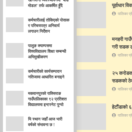
खानेपानी व्यवस्थापनमा ‘बोर्ड
पूर्वाधार व
मोडल’ तर्फ आकर्षित हुँदै
पालिका प्
कर्मचारीलाई तोकिएको पोसाक
र परिचयपत्र अनिवार्य
लगाउन निर्देशन
मनहरी गाउँ
पालुङ क्याम्पसमा
गरी सडक 
विश्वविद्यालय शिक्षा सम्बन्धी
पालिका प्
अभिमुखीकरण
कर्मचारीको कार्यसम्पादन
२५ करोडको
नतिजामा आधारित बनाइने
सडकको ठेक्
पालिका प्
मकवानपुरको राक्सिराङ
गाउँपालिकाका ९२ प्रतिशत
विद्यालयमा इन्टरनेट पुग्यो
हेटौंडाको 
पालिका प्
यि स्थान जहाँ आज भारी
वर्षको संभावना छ !