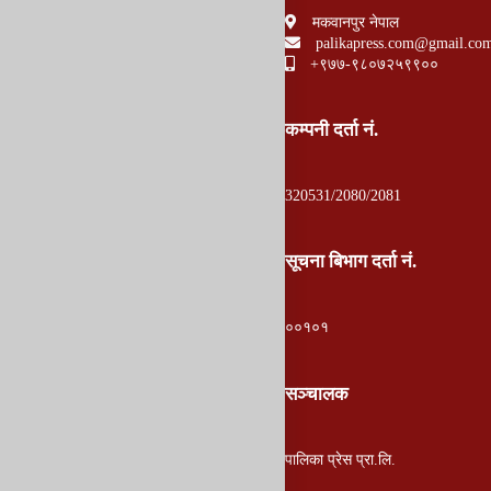
मकवानपुर नेपाल
palikapress.com@gmail.co
+९७७-९८०७२५९९००
कम्पनी दर्ता नं.
320531/2080/2081
सूचना बिभाग दर्ता नं.
००१०१
सञ्चालक
पालिका प्रेस प्रा.लि.