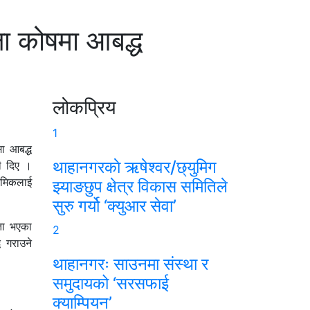
षा कोषमा आबद्ध
लोकप्रिय
1
मा आबद्ध
थाहानगरकाे ऋषेश्वर/छ्युमिग
ी दिए ।
रमिकलाई
झ्याङछुप क्षेत्र विकास समितिले
सुरु गर्यो ‘क्युआर सेवा’
धता भएका
2
ध गराउने
थाहानगरः साउनमा संस्था र
समुदायको ‘सरसफाई
क्याम्पियन’