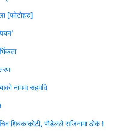
ला [फोटोहरु]
पियन’
्भिकता
ितरण
लियाको नाममा सहमति
न
िव शिवकाकोटी, पौडेलले राजिनामा ठोके !