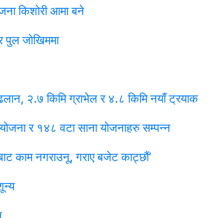
 जना किशोरी आमा बने
र पुल जोखिममा
लान, २.७ किमि ग्राभेल र ४.८ किमि नयाँ ट्रयाक
 आयोजना र १४८ वटा साना योजनाहरु सम्पन्न
बाट काम नगराउनू, गराए बजेट काट्छौं’
ून्य
न