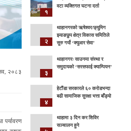
वटा व्यक्तिगत घटना दर्ता
१
थाहानगरकाे ऋषेश्वर/छ्युमिग
झ्याङछुप क्षेत्र विकास समितिले
२
सुरु गर्यो ‘क्युआर सेवा’
थाहानगरः साउनमा संस्था र
समुदायको ‘सरसफाई क्याम्पियन’
्सव, २०८३
३
हेटौंडा सरकारले ६० करोडभन्दा
बढी सामाजिक सुरक्षा भत्ता बाँड्यो
४
थाहामा ३ दिन कर शिविर
ा पर्यावरण
सञ्चालन हुने