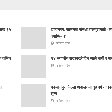
 लाख ३५
थाहानगरः साउनमा संस्था र समुदायको ‘
क्याम्पियन’
पालिका प्रेस
्य जमिन
१४ स्थानीय सरकारले दिन थाले नापी र मा
पालिका प्रेस
ता
मकवानपुर जिल्ला अदालतमा दुई वर्ष नाघेका प
शून्य
पालिका प्रेस