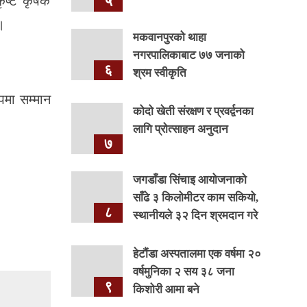
५
कृष्ट कृषक
।
मकवानपुरको थाहा
नगरपालिकाबाट ७७ जनाको
६
श्रम स्वीकृति
पमा सम्मान
कोदो खेती संरक्षण र प्रवर्द्वनका
लागि प्रोत्साहन अनुदान
७
जगडाँडा सिंचाइ आयोजनाको
साँढे ३ किलोमीटर काम सकियो,
८
स्थानीयले ३२ दिन श्रमदान गरे
हेटौंडा अस्पतालमा एक वर्षमा २०
वर्षमुनिका २ सय ३८ जना
९
किशोरी आमा बने