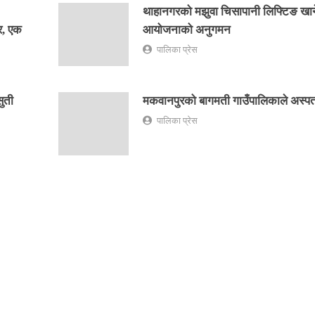
थाहानगरको मझुवा चिसापानी लिफ्टिङ खान
र, एक
आयोजनाको अनुगमन
पालिका प्रेस
ुती
मकवानपुरको बागमती गाउँपालिकाले अस्प
पालिका प्रेस