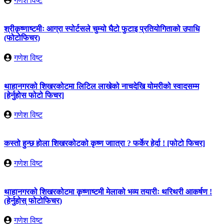
गणेश विष्ट
श्रीकृष्णाष्टमीः आग्रा स्पोर्टसले चुम्यो घैटो फुटाइ प्रतियोगिताको उपाधि
(फोटोफिचर)
गणेश विष्ट
थाहानगरको शिखरकोटमा लिटिल लाखेको नाचदेखि योमरीको स्वादसम्म
[हेर्नुहोस फोटो फिचर]
गणेश विष्ट
कस्तो हुन्छ होला शिखरकोटको कृष्ण जाात्रा ? फर्केर हेर्दा ! [फोटो फिचर]
गणेश विष्ट
थाहानगरको शिखरकोटमा कृष्णाष्टमी मेलाको भव्य तयारीः थरिथरी आकर्षण !
(हेर्नुहोस् फोटोफिचर)
गणेश विष्ट