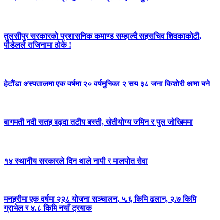
तुलसीपुर सरकारको प्रशासनिक कमाण्ड सम्हाल्दै सहसचिव शिवकाकोटी,
पौडेलले राजिनामा ठोके !
हेटौंडा अस्पतालमा एक वर्षमा २० वर्षमुनिका २ सय ३८ जना किशोरी आमा बने
बागमती नदी सतह बढ्दा तटीय बस्ती, खेतीयोग्य जमिन र पुल जोखिममा
१४ स्थानीय सरकारले दिन थाले नापी र मालपोत सेवा
मनहरीमा एक वर्षमा २२८ योजना सञ्चालन, ५.६ किमि ढलान, २.७ किमि
ग्राभेल र ४.८ किमि नयाँ ट्रयाक