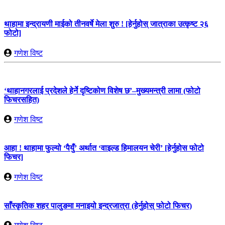
थाहामा इन्द्रायणी माईको तीनवर्षे मेला शुरु ! [हेर्नुहोस् जात्राका उत्कृष्ट २६
फोटो]
गणेश विष्ट
‘थाहानगरलाई प्रदेशले हेर्ने दृष्टिकोण विशेष छ’–मुख्यमन्त्री लामा (फोटो
फिचरसहित)
गणेश विष्ट
आहा ! थाहामा फुल्यो ‘पैयुँ’ अर्थात ‘वाइल्ड हिमालयन चेरी’ [हेर्नुहोस फोटो
फिचर]
गणेश विष्ट
साँस्कृतिक शहर पालुङमा मनाइयो इन्द्रजात्रा (हेर्नुहोस् फोटो फिचर)