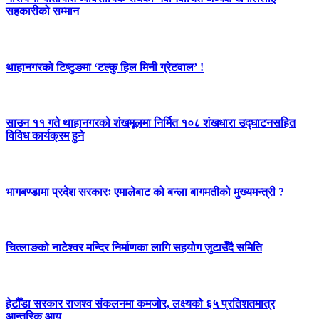
सहकारीको सम्मान
थाहानगरको टिष्टुङमा ‘टल्कु हिल मिनी ग्रेटवाल’ !
साउन ११ गते थाहानगरको शंखमूलमा निर्मित १०८ शंखधारा उद्घाटनसहित
विविध कार्यक्रम हुने
भागबण्डामा प्रदेश सरकारः एमालेबाट को बन्ला बागमतीको मुख्यमन्त्री ?
चित्लाङको नाटेश्वर मन्दिर निर्माणका लागि सहयोग जुटाउँदै समिति
हेटौँडा सरकार राजश्व संकलनमा कमजोर, लक्ष्यको ६५ प्रतिशतमात्र
आन्तरिक आय