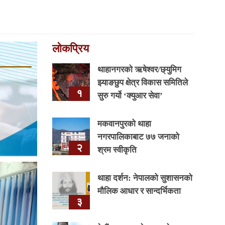
लोकप्रिय
थाहानगरकाे ऋषेश्वर/छ्युमिग
झ्याङछुप क्षेत्र विकास समितिले
१
सुरु गर्यो ‘क्युआर सेवा’
मकवानपुरको थाहा
नगरपालिकाबाट ७७ जनाको
२
श्रम स्वीकृति
थाहा दर्शन: नेपालको सुशासनको
मौलिक आधार र सान्दर्भिकता
३