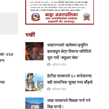
भर्खरै
थाहानगरकाे ऋषेश्वर/छ्युमिग
झ्याङछुप क्षेत्र विकास समितिले
क्षाः ४६७
सुरु गर्यो ‘क्युआर सेवा’
न्न
पालिका प्रेस
हेटौंडा सरकारले ६० करोडभन्दा
बढी सामाजिक सुरक्षा भत्ता बाँड्यो
्ला
पालिका प्रेस
थाहा सरकारले शिक्षक भर्ना गर्न
विज्ञ माग्यो !