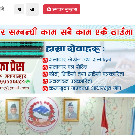
जे
अ
अ
समाचार सुन्नुहोस्