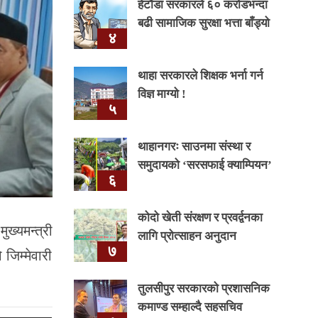
हेटौंडा सरकारले ६० करोडभन्दा
बढी सामाजिक सुरक्षा भत्ता बाँड्यो
४
थाहा सरकारले शिक्षक भर्ना गर्न
विज्ञ माग्यो !
५
थाहानगरः साउनमा संस्था र
समुदायको ‘सरसफाई क्याम्पियन’
६
कोदो खेती संरक्षण र प्रवर्द्वनका
ख्यमन्त्री
लागि प्रोत्साहन अनुदान
७
 जिम्मेवारी
तुलसीपुर सरकारको प्रशासनिक
कमाण्ड सम्हाल्दै सहसचिव