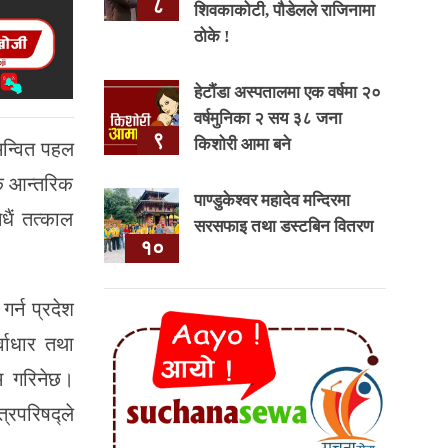
८
शिवकाकोटी, पौडेलले राजिनामा
ठोके !
हेटौंडा अस्पतालमा एक वर्षमा २०
वर्षमुनिका २ सय ३८ जना
९
किशोरी आमा बने
मन्वित पहल
जक आन्तरिक
पाण्डुकेश्वर महादेव मन्दिरमा
धैं तत्काल
सरसफाइ तथा डस्टबिन वितरण
१०
र्न प्रदेश
वाधार तथा
म गरिनेछ।
्रिपरिषद्ले