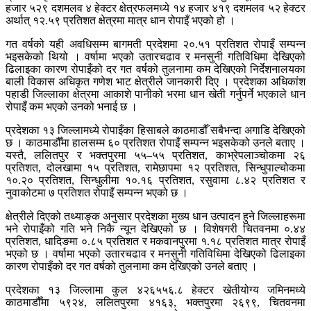
हजार ५२९ दशमलव ४ हेक्टर क्षेत्रफलमध्ये १४ हजार ४१९ दशमलव ५२ हेक्टर
अर्थात् १२.५९ प्रतिशत क्षेत्रमा मात्र धान रोपाइँ भएको हो ।
गत वर्षको यही अवधिसम्म बागमती प्रदेशमा २०.५१ प्रतिशत रोपाइँ सम्पन्न
भइसकेको थियो । वर्षामा भएको उतारचढाव र मनसुनी गतिविधिमा देखिएको
ढिलाइका कारण रोपाइँको दर गत वर्षको तुलनामा कम देखिएको निर्देशनालयका
बाली विकास अधिकृत गणेश भाट क्षेत्रीले जानकारी दिए । प्रदेशका अधिकांश
पहाडी जिल्लाका क्षेत्रमा आकाशे पानीको भरमा धान खेती गर्नुपर्ने भएकाले धान
रोपाइँ कम भएको उनको भनाई छ ।
प्रदेशका १३ जिल्लामध्ये रोपाइँका हिसाबले काठमाडौँ सबैभन्दा अगाडि देखिएको
छ । काठमाडौँमा हालसम्म ६० प्रतिशत रोपाइँ सम्पन्न भइसकेको उनले बताए ।
यस्तै, ललितपुर र भक्तपुरमा ५५–५५ प्रतिशत, काभ्रेपलाञ्चोकमा २६
प्रतिशत, दोलखामा १५ प्रतिशत, रामेछापमा १२ प्रतिशत, सिन्धुपाल्चोकमा
१०.२० प्रतिशत, सिन्धुलीमा १०.१६ प्रतिशत, रसुवामा ८.४२ प्रतिशत र
नुवाकोटमा ७ प्रतिशत रोपाइँ सम्पन्न भएको छ ।
क्षेत्रीले दिएको तथ्याङ्क अनुसार प्रदेशका मुख्य धान उत्पादन हुने जिल्लाहरूमा
भने रोपाइँको गति भने निकै न्यून देखिएको छ । विशेषगरी चितवनमा ०.४४
प्रतिशत, धादिङमा ०.८५ प्रतिशत र मकवानपुरमा १.१८ प्रतिशत मात्र रोपाइँ
भएको छ । वर्षामा भएको उतारचढाव र मनसुनी गतिविधिमा देखिएको ढिलाइका
कारण रोपाइँको दर गत वर्षको तुलनामा कम देखिएको उनले बताए ।
प्रदेशका १३ जिल्लामा कुल ४२६५५६.८ हेक्टर खेतीयोग्य जमिनमध्ये
काठमाडौँमा ५९२४, ललितपुरमा ४१६३, भक्तपुरमा २६९९, चितवनमा