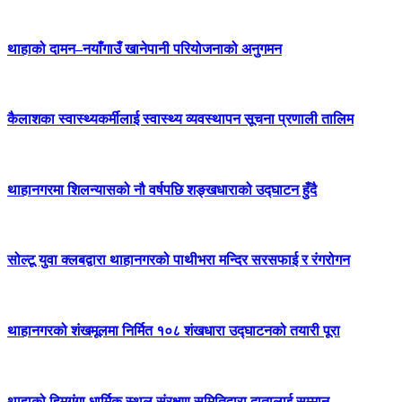
थाहाको दामन–नयाँगाउँ खानेपानी परियोजनाको अनुगमन
कैलाशका स्वास्थ्यकर्मीलाई स्वास्थ्य व्यवस्थापन सूचना प्रणाली तालिम
थाहानगरमा शिलन्यासको नौ वर्षपछि शङ्खधाराको उद्घाटन हुँदै
सोल्टू युवा क्लबद्वारा थाहानगरको पाथीभरा मन्दिर सरसफाई र रंगरोगन
थाहानगरको शंखमूलमा निर्मित १०८ शंखधारा उद्घाटनको तयारी पूरा
थाहाको हिमगंगा धार्मिक स्थल संरक्षण समितिद्वारा दातालाई सम्मान