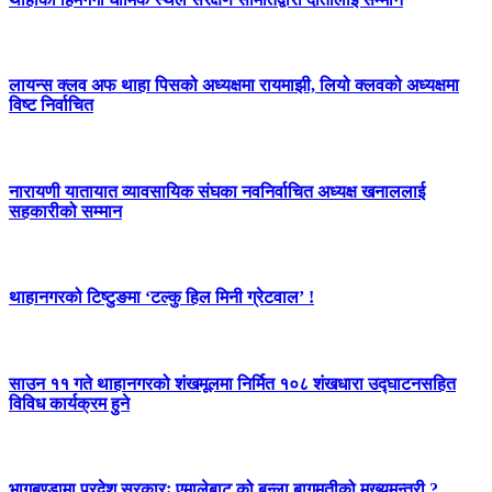
लायन्स क्लव अफ थाहा पिसको अध्यक्षमा रायमाझी, लियो क्लवको अध्यक्षमा
विष्ट निर्वाचित
नारायणी यातायात व्यावसायिक संघका नवनिर्वाचित अध्यक्ष खनाललाई
सहकारीको सम्मान
थाहानगरको टिष्टुङमा ‘टल्कु हिल मिनी ग्रेटवाल’ !
साउन ११ गते थाहानगरको शंखमूलमा निर्मित १०८ शंखधारा उद्घाटनसहित
विविध कार्यक्रम हुने
भागबण्डामा प्रदेश सरकारः एमालेबाट को बन्ला बागमतीको मुख्यमन्त्री ?