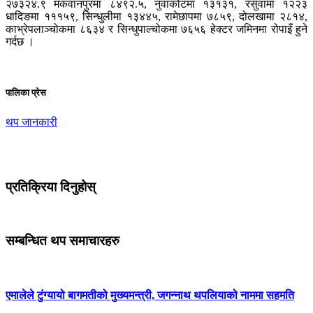
२७३२४.९ मकवानपुरमा ८४९२.५, नुवाकोटमा १३१३१, रसुवामा १२२३
धादिङमा १११५९, सिन्धुलीमा १३४४५, रामेछापमा ७८५९, दोलखामा २८१४,
काभ्रेपलाञ्चोकमा ८६३४ र सिन्धुपाल्चोकमा ७६५६ हेक्टर जमिनमा रोपाइँ हुने
गर्दछ ।
पालिका प्रेस
थप जानकारी
प्रतिक्रिया दिनुहोस्
सम्बन्धित थप समाचारहरु
एमालेले टुंग्यायो बागमतीको मुख्यमन्त्री, जगन्नाथ थपलियाको नाममा सहमति