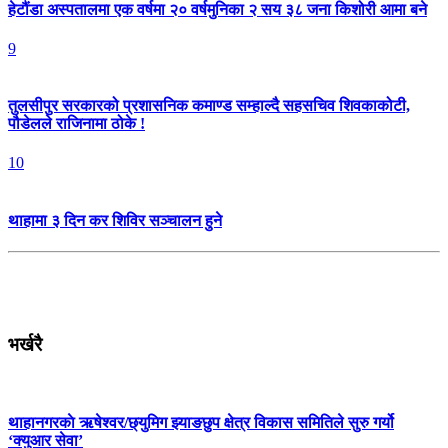
हेटौंडा अस्पतालमा एक वर्षमा २० वर्षमुनिका २ सय ३८ जना किशोरी आमा बने
9
तुलसीपुर सरकारको प्रशासनिक कमाण्ड सम्हाल्दै सहसचिव शिवकाकोटी,
पौडेलले राजिनामा ठोके !
10
थाहामा ३ दिन कर शिविर सञ्चालन हुने
भर्खरै
थाहानगरकाे ऋषेश्वर/छ्युमिग झ्याङछुप क्षेत्र विकास समितिले सुरु गर्यो
‘क्युआर सेवा’