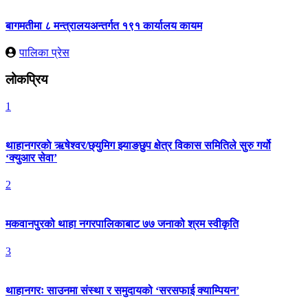
बागमतीमा ८ मन्त्रालयअन्तर्गत १९१ कार्यालय कायम
पालिका प्रेस
लोकप्रिय
1
थाहानगरकाे ऋषेश्वर/छ्युमिग झ्याङछुप क्षेत्र विकास समितिले सुरु गर्यो
‘क्युआर सेवा’
2
मकवानपुरको थाहा नगरपालिकाबाट ७७ जनाको श्रम स्वीकृति
3
थाहानगरः साउनमा संस्था र समुदायको ‘सरसफाई क्याम्पियन’