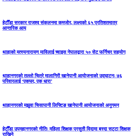
हेटौँडा सरकार राजश्व संकलनमा कमजोर, लक्ष्यको ६५ प्रतिशतमात्र
आन्तरिक आय
थाहाको मत्स्यनारायण माविलाई च्वाइस नेपालद्वारा ५० सेट फर्निचर सहयोग
थाहानगरको तल्लो चित्रे मालागिरी खानेपानी आयोजनाको उद्घाटनः ७६
परिवारलाई ‘एकघर, एक धारा’
थाहानगरको मझुवा चिसापानी लिफ्टिङ खानेपानी आयोजनाको अनुगमन
हेटौँडा उपमहानगरको नीतिः महिला शिक्षक प्रसुती विदामा बस्दा सट्टा शिक्षक
राखिने