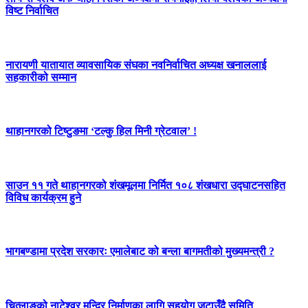
विष्ट निर्वाचित
नारायणी यातायात व्यावसायिक संघका नवनिर्वाचित अध्यक्ष खनाललाई
सहकारीको सम्मान
थाहानगरको टिष्टुङमा ‘टल्कु हिल मिनी ग्रेटवाल’ !
साउन ११ गते थाहानगरको शंखमूलमा निर्मित १०८ शंखधारा उद्घाटनसहित
विविध कार्यक्रम हुने
भागबण्डामा प्रदेश सरकारः एमालेबाट को बन्ला बागमतीको मुख्यमन्त्री ?
चित्लाङको नाटेश्वर मन्दिर निर्माणका लागि सहयोग जुटाउँदै समिति