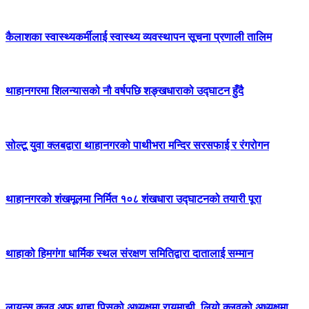
कैलाशका स्वास्थ्यकर्मीलाई स्वास्थ्य व्यवस्थापन सूचना प्रणाली तालिम
थाहानगरमा शिलन्यासको नौ वर्षपछि शङ्खधाराको उद्घाटन हुँदै
सोल्टू युवा क्लबद्वारा थाहानगरको पाथीभरा मन्दिर सरसफाई र रंगरोगन
थाहानगरको शंखमूलमा निर्मित १०८ शंखधारा उद्घाटनको तयारी पूरा
थाहाको हिमगंगा धार्मिक स्थल संरक्षण समितिद्वारा दातालाई सम्मान
लायन्स क्लव अफ थाहा पिसको अध्यक्षमा रायमाझी, लियो क्लवको अध्यक्षमा