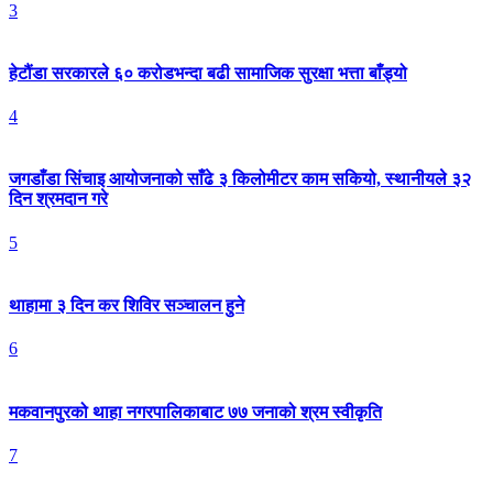
3
हेटौंडा सरकारले ६० करोडभन्दा बढी सामाजिक सुरक्षा भत्ता बाँड्यो
4
जगडाँडा सिंचाइ आयोजनाको साँढे ३ किलोमीटर काम सकियो, स्थानीयले ३२
दिन श्रमदान गरे
5
थाहामा ३ दिन कर शिविर सञ्चालन हुने
6
मकवानपुरको थाहा नगरपालिकाबाट ७७ जनाको श्रम स्वीकृति
7