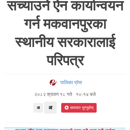
सच्याउने ऐन कार्यान्वयन
गर्न मकवानपुरका
स्थानीय सरकारालाई
परिपत्र
पालिका प्रेस
२०८२ श्रावण १८ गते १०:१४ बजे
अ
अ
समाचार सुन्नुहोस्