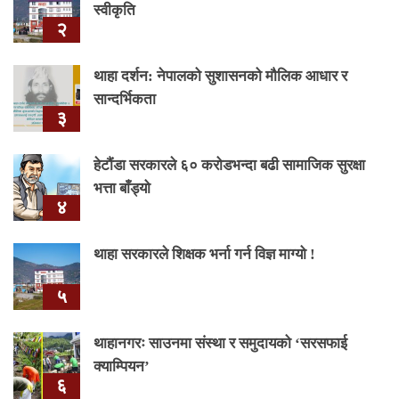
स्वीकृति
२
थाहा दर्शन: नेपालको सुशासनको मौलिक आधार र
सान्दर्भिकता
३
हेटौंडा सरकारले ६० करोडभन्दा बढी सामाजिक सुरक्षा
भत्ता बाँड्यो
४
थाहा सरकारले शिक्षक भर्ना गर्न विज्ञ माग्यो !
५
थाहानगरः साउनमा संस्था र समुदायको ‘सरसफाई
क्याम्पियन’
६