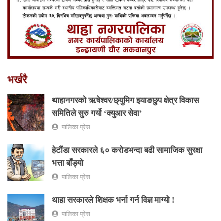
भर्खरै
थाहानगरकाे ऋषेश्वर/छ्युमिग झ्याङछुप क्षेत्र विकास
समितिले सुरु गर्यो ‘क्युआर सेवा’
पालिका प्रेस
हेटौंडा सरकारले ६० करोडभन्दा बढी सामाजिक सुरक्षा
भत्ता बाँड्यो
पालिका प्रेस
थाहा सरकारले शिक्षक भर्ना गर्न विज्ञ माग्यो !
पालिका प्रेस